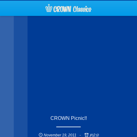
CROWN Picnic!!
November
19
,
2011
約2分