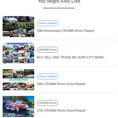
You Might Also Like
Crown Classics
30th Anniversary CROWN Picnic Report
CROWN Picnic
BUY SELL AND TRADE 6th SURF CITY MARK...
Crown Classics
28th CROWN Picnic Event Report
CROWN Picnic
27th CROWN Picnic Event Report