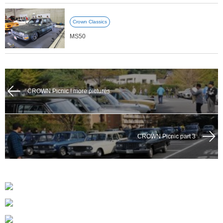
Crown Classics
MS50
CROWN Picnic ! more pictures.
CROWN Picnic part 3