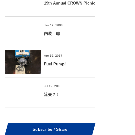
19th Annual CROWN Picnic
Jan 19, 2008
内装 編
Apr 15, 2017
Fuel Pump!
Jul 19, 2008
流失？！
Subscribe / Share