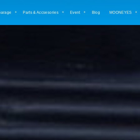
arage
Parts & Accsesories
Event
Blog
MOONEYES