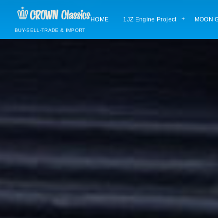
HOME
1JZ Engine Project
MOON G
BUY-SELL-TRADE & IMPORT