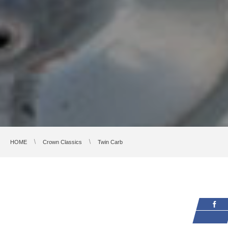
HOME
Crown Classics
Twin Carb