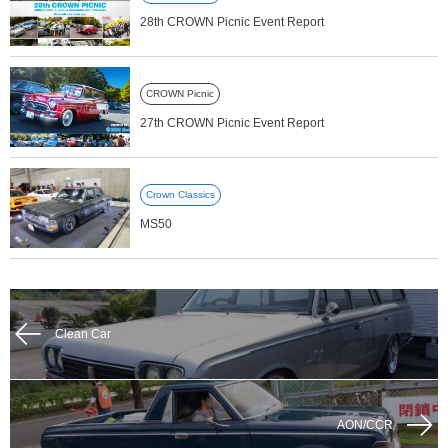
28th CROWN Picnic Event Report
CROWN Picnic
27th CROWN Picnic Event Report
Crown Classics
MS50
Clean Car
AON/CCR