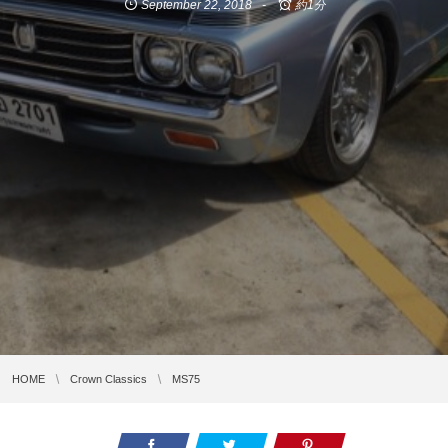
September
22
,
2018
約1分
HOME
Crown Classics
MS75