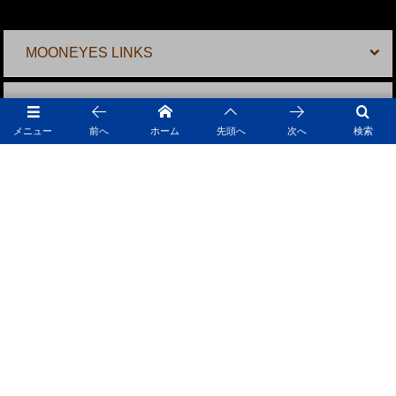
MOONEYES LINKS
MOONTERNET
メニュー
前へ
ホーム
先頭へ
次へ
検索
MOONEYES SHOPS
MOONEYES ONLINE SHOPS
採用情報
MOONEYES SNS
MOON OF JAPAN,INC.