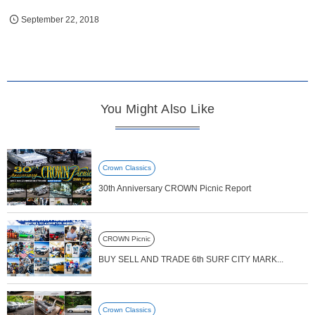
September
22
,
2018
You Might Also Like
Crown Classics
30th Anniversary CROWN Picnic Report
CROWN Picnic
BUY SELL AND TRADE 6th SURF CITY MARK...
Crown Classics