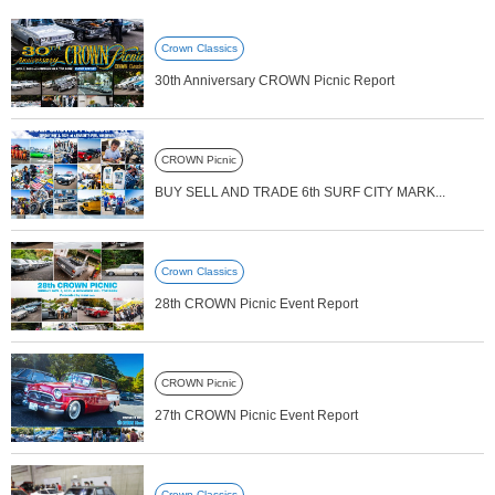
Crown Classics
30th Anniversary CROWN Picnic Report
CROWN Picnic
BUY SELL AND TRADE 6th SURF CITY MARK...
Crown Classics
28th CROWN Picnic Event Report
CROWN Picnic
27th CROWN Picnic Event Report
Crown Classics