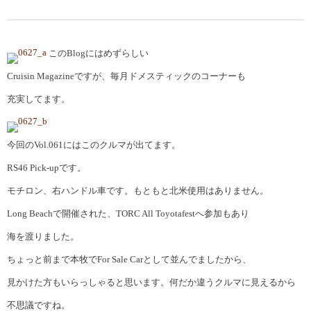
この
Blog
にはめずらしい
Cruisin Magazineですが、毎月ドメスティックのコーナーも
充実してます。
今回の
Vol.061
にはこのクルマが出てます。
RS46 Pick-upです。
モチロン、右ハンドル車です。もともと北米使用はありません。
Long Beachで開催された、TORC All Toyotafestへ参加もあり
海を渡りました。
ちょっと前まで本牧で
For Sale Car
として並んでましたから、
見かけた方もいらっしゃると思います。何だか違うクルマに見えるから
不思議ですね。