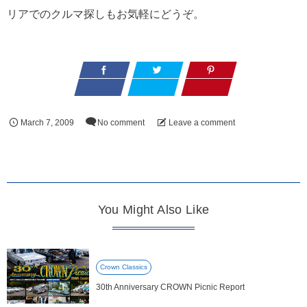
リアでのクルマ探しもお気軽にどうぞ。
March
7
,
2009
No comment
Leave a comment
You Might Also Like
Crown Classics
30th Anniversary CROWN Picnic Report