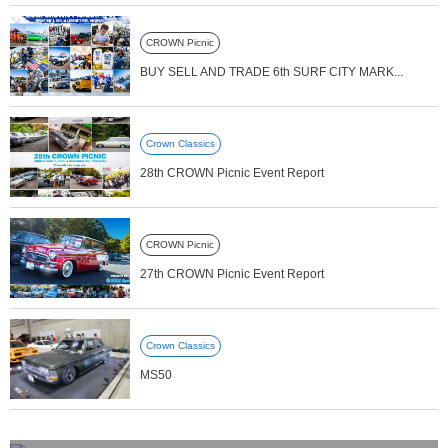
CROWN Picnic
BUY SELL AND TRADE 6th SURF CITY MARK...
Crown Classics
28th CROWN Picnic Event Report
CROWN Picnic
27th CROWN Picnic Event Report
Crown Classics
MS50