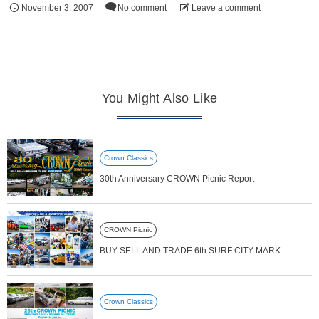
November
3
,
2007
No comment
Leave a comment
You Might Also Like
Crown Classics
30th Anniversary CROWN Picnic Report
CROWN Picnic
BUY SELL AND TRADE 6th SURF CITY MARK...
Crown Classics