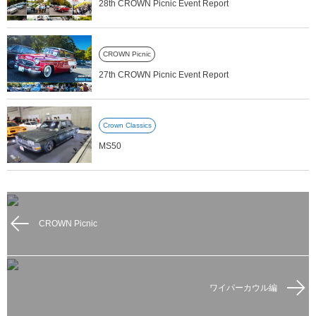
28th CROWN Picnic Event Report
CROWN Picnic
27th CROWN Picnic Event Report
Crown Classics
MS50
CROWN Picnic
ワイパーカウル編