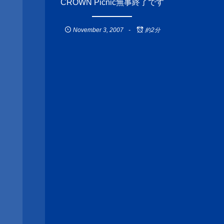
CROWN Picnic無事終了です
November
3
,
2007
約2分