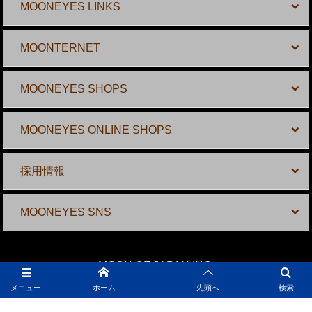
MOONEYES LINKS
MOONTERNET
MOONEYES SHOPS
MOONEYES ONLINE SHOPS
採用情報
MOONEYES SNS
MOON OF JAPAN,INC.
〒 231-0804 神奈川県横浜市中区本牧宮原 2-10
メニュー
ホーム
先頭へ
検索
TEL: 045-623-9662