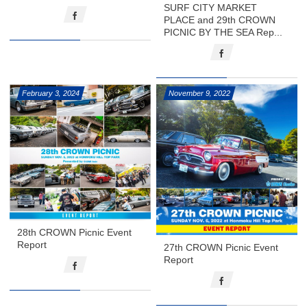
SURF CITY MARKET
PLACE and 29th CROWN
PICNIC BY THE SEA Rep...
February
3
,
2024
November
9
,
2022
28th CROWN Picnic Event
Report
27th CROWN Picnic Event
Report