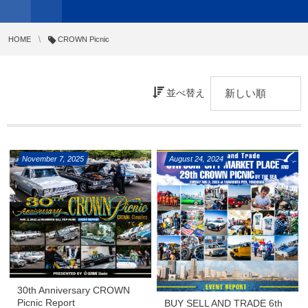
HOME
CROWN Picnic
並べ替え
November
7
,
2025
August
24
,
2024
30th Anniversary CROWN
Picnic Report
BUY SELL AND TRADE 6th