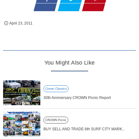
April
23
,
2011
You Might Also Like
Crown Classics
30th Anniversary CROWN Picnic Report
CROWN Picnic
BUY SELL AND TRADE 6th SURF CITY MARK...