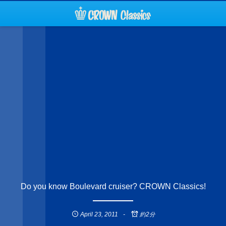
Do you know Boulevard cruiser? CROWN Classics!
April
23
,
2011
約2分