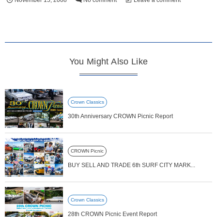
November
15
,
2008
No comment
Leave a comment
You Might Also Like
Crown Classics
30th Anniversary CROWN Picnic Report
CROWN Picnic
BUY SELL AND TRADE 6th SURF CITY MARK...
Crown Classics
28th CROWN Picnic Event Report