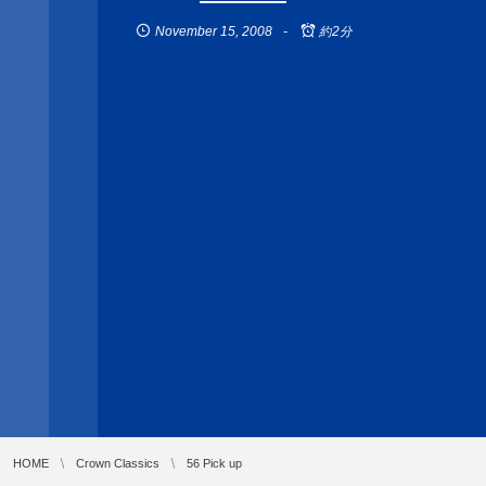
November
15
,
2008
約2分
HOME
Crown Classics
56 Pick up