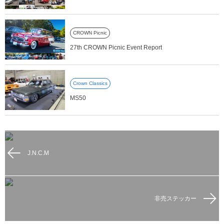
CROWN Picnic
27th CROWN Picnic Event Report
Crown Classics
MS50
J.N.C.M
非売ステッカー