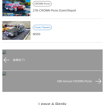
CROWN Picnic
27th CROWN Picnic Event Report
Crown Classics
MS50
無事終了!
19th Annual CROWN Picnic
Leave A Reply