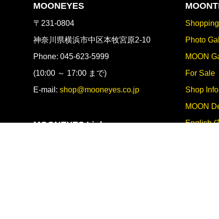
MOONEYES
MOONT
〒231-0804
Shoppin
神奈川県横浜市中区本牧宮原2-10
Photo Gal
Phone: 045-623-5999
MOON Ga
(10:00 ～ 17:00 まで)
For Sale
E-mail:
shop@mooneyes.co.jp
Shop Info
MOON De
English 
MOONEYES Links
MOONEYES Area-1
採用情
MOON Cafe
MOON Equipped
正社員・
MOON CUSTOM CYCLE SHOP
RAT FINK FEVER