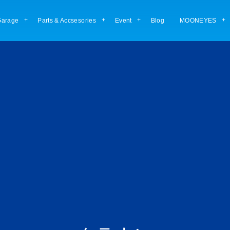
arage
Parts & Accsesories
Event
Blog
MOONEYES