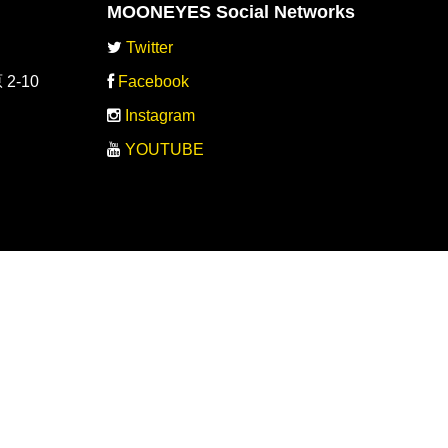
MOONEYES Social Networks
Twitter
-10
Facebook
Instagram
YOUTUBE
-10
oku.com
ps