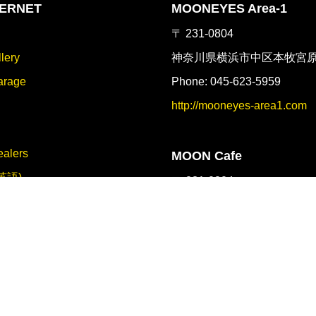
ERNET
MOONEYES Area-1
g
〒 231-0804
lery
神奈川県横浜市中区本牧宮原 2
rage
Phone: 045-623-5959
http://mooneyes-area1.com
alers
MOON Cafe
(英語)
〒 231-0804
神奈川県横浜市中区本牧宮原 2
報
Phone: 045-623-3960
アルバイト情報
https://www.mooncafe-honm
MOONEYES Online Sho