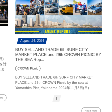
August
24
,
2024
BUY SELL AND TRADE 6th SURF CITY
MARKET PLACE and 29th CROWN PICNIC BY
(日)
THE SEA Rep...
を対
CROWN Picnic
催しま
BUY SELL AND TRADE 6th SURF CITY MARKET
PLACE and 29th CROWN Picnic by the sea at
Yamashita Pier, Yokohama 2024年11月3日(日)...
ore
Read More