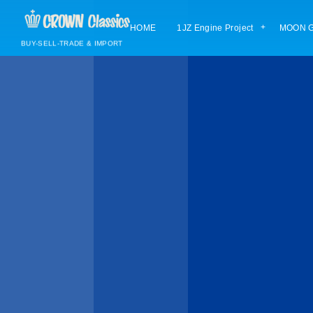
HOME
1JZ Engine Project
MOON G
BUY-SELL-TRADE & IMPORT